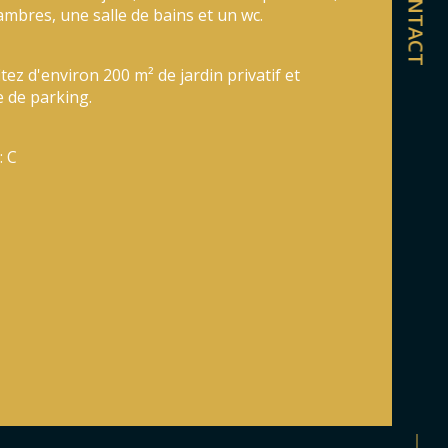
CONTACT
istiques
Valeurs
mbre de pièces
ambres, une salle de bains et un wc.
ublé
itez d'environ 200 m² de jardin privatif et 
e de parking.
de salle de bains
: C
sine