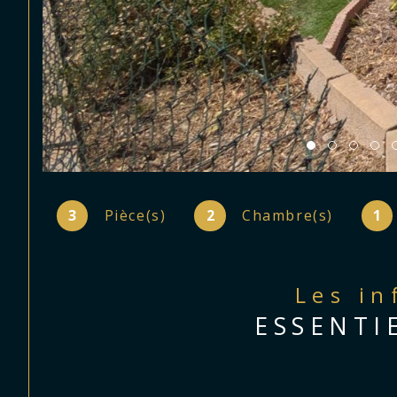
3
Pièce(s)
2
Chambre(s)
1
Les i
ESSENTI