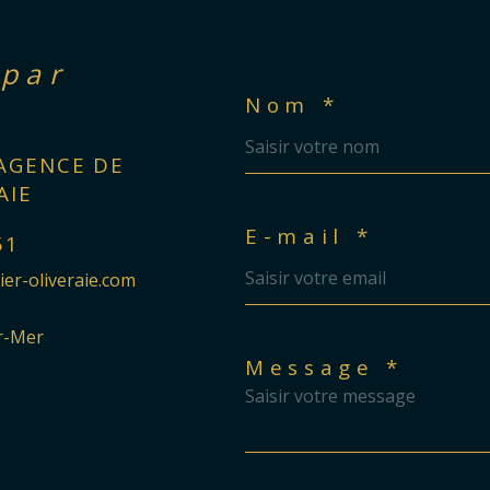
 par
?
Nom *
AGENCE DE
AIE
E-mail *
51
er-oliveraie.com
r-Mer
Message *