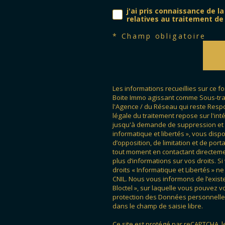
j'ai pris connaissance de l
relatives au traitement de
* Champ obligatoire
Les informations recueillies sur ce f
Boite Immo agissant comme Sous-trait
l'Agence / du Réseau qui reste Res
légale du traitement repose sur l'int
jusqu'à demande de suppression et s
informatique et libertés », vous dispo
d’opposition, de limitation et de po
tout moment en contactant directemen
plus d’informations sur vos droits. S
droits « Informatique et Libertés » 
CNIL. Nous vous informons de l’exist
Bloctel », sur laquelle vous pouvez vou
protection des Données personnelles
dans le champ de saisie libre.
Ce site est protégé par reCAPTCHA, 