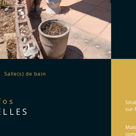
Salle(s) de bain
nfos
Situ
sur-
ELLES
Mais
comp