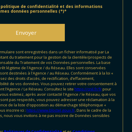
a politique de confidentialité et des informations
 mes données personnelles (*)*
Envoyer
ormulaire sont enregistrées dans un fichier informatisé par La
ant du traitement pour la gestion de la clientèle/prospects de
ponsable du Traitement de vos Données personnelles. La base
érêt légitime de l'Agence / du Réseau. Elles sont conservées
ont destinées à l'Agence / au Réseau. Conformément à la loi «
sez des droits d’accès, de rectification, d’effacement,
rtabilité de vos données. Vous pouvez retirer votre consentement à
t l’Agence / Le Réseau. Consultez le site
https://cnil.fr/fr
pour
i vous estimez, après avoir contacté l'Agence / le Réseau, que vos
ne sont pas respectés, vous pouvez adresser une réclamation à la
ence de la liste d'opposition au démarchage téléphonique «
s inscrire ici :
https://www.bloctel.gouv.fr
. Dans le cadre de la
, nous vous invitons à ne pas inscrire de Données sensibles
les
Politiques de Confidentialité
et es
Conditions