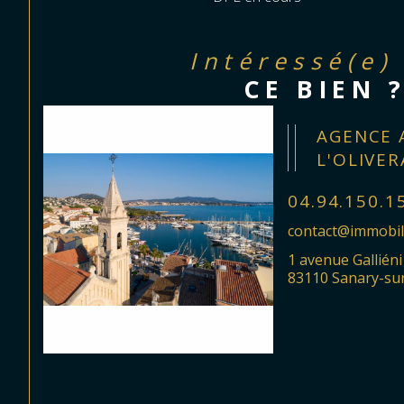
Intéressé(e)
CE BIEN 
AGENCE 
L'OLIVER
04.94.150.1
contact@immobili
1 avenue Galliéni
83110 Sanary-su