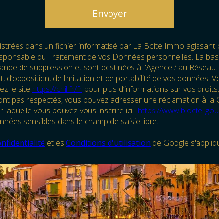
Envoyer
gistrées dans un fichier informatisé par La Boite Immo agissant
esponsable du Traitement de vos Données personnelles. La base l
ande de suppression et sont destinées à l'Agence / au Réseau. C
ent, d’opposition, de limitation et de portabilité de vos donnée
ez le site
https://cnil.fr/fr
pour plus d’informations sur vos droits.
sont pas respectés, vous pouvez adresser une réclamation à la C
 laquelle vous pouvez vous inscrire ici :
https://www.bloctel.gouv
nnées sensibles dans le champ de saisie libre.
nfidentialité
et es
Conditions d'utilisation
de Google s'appliq