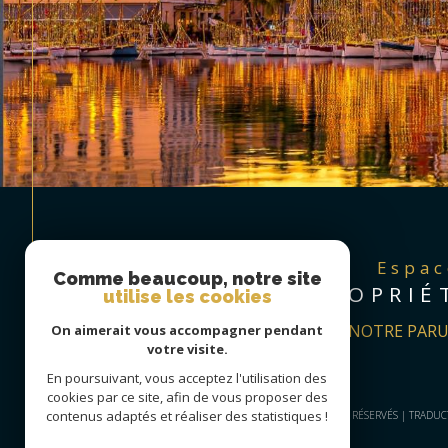
Espa
Comme beaucoup, notre site
PROPRIÉ
utilise les cookies
DÉCOUVREZ NOTRE PARU
On aimerait vous accompagner pendant
votre visite.
En poursuivant, vous acceptez l'utilisation des
cookies par ce site, afin de vous proposer des
contenus adaptés et réaliser des statistiques !
© 2026 | TOUS DROITS RÉSERVÉS | TRADU