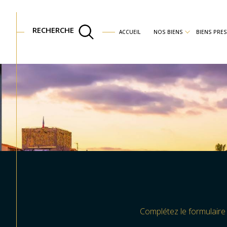
RECHERCHE
ACCUEIL
NOS BIENS
BIENS PRES
AGENCE IMMOBILIÈRE À SANARY-SUR-MER
VOTRE SÉLECTION
Réinitialiser les filtres
Maisons
Appartements
Complétez le formulaire 