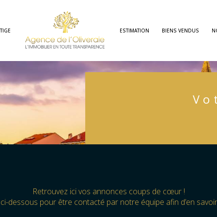
TIGE
ESTIMATION
BIENS VENDUS
N
Terrains
immobilier profe
V
Retrouvez ici vos annonces coups de cœur !
ci-dessous pour être contacté par notre équipe afin d’en savoir 