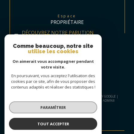
Espace
PROPRIÉTAIRE
DÉCOUVREZ NOTRE PARUTION
TRIMESTRIELLE
Comme beaucoup, notre site
utilise les cookies
On aimerait vous accompagner pendant
votre visite.
En poursuivant, vous acceptez l'utilisation des
cookies par ce site, afin de vous proposer des
contenus adaptés et réaliser des statistiques !
© 2026 | TOUS DROITS RÉSERVÉS | TRADUCTION POWERED BY GOOGLE |
PLAN DU SITE
NOS HONORAIRES
MENTIONS LÉGALES
ADMIN
NOS LIENS
POLITIQUE RGPD
COOKIES
PARAMÉTRER
TOUT ACCEPTER