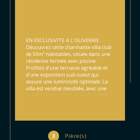
EN EXCLUSIVITE A L'OLIVERAIE . 
Découvrez cette charmante villa club 
de 50m² habitables
, située dans une 
résidence fermée avec piscine. 
Profitez d'une terrasse agréable et 
d'une exposition sud-ouest qui 
assure une luminosité optimale. La 
villa est vendue meublée, avec une 
cuisine entièrement équipée, idéale 
pour un emménagement rapide, un 
cellier et une salle d'eau. Elle 
comprend deux chambres 
confortables avec rangements à 
l'étage. Vous bénéficierez également 
3
Pièce(s)
d'une place de stationnement 