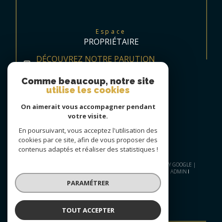
Espace
PROPRIÉTAIRE
DÉCOUVREZ NOTRE PARUTION
TRIMESTRIELLE
Comme beaucoup, notre site
utilise les cookies
On aimerait vous accompagner pendant
votre visite.
En poursuivant, vous acceptez l'utilisation des
cookies par ce site, afin de vous proposer des
contenus adaptés et réaliser des statistiques !
© 2026 | TOUS DROITS RÉSERVÉS | TRADUCTION POWERED BY GOOGLE |
PLAN DU SITE
NOS HONORAIRES
MENTIONS LÉGALES
ADMIN
NOS LIENS
POLITIQUE RGPD
COOKIES
PARAMÉTRER
TOUT ACCEPTER