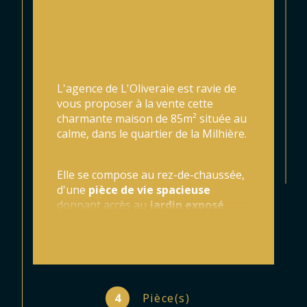
L'agence de L'Oliveraie est ravie de 
vous proposer à la vente c
ette 
charmante maison de 85m² située au 
calme, dans le quartier de la Milhière.
Elle se compose au rez-de-chaussée, 
d'une 
pièce de vie spacieuse
donnant accès au 
jardin
exposé 
plein Sud
, d'une cuisine séparée, 
d'une 
agréable chambre de plain-
pied
 avec
 salle d'eau
, ainsi que d'un 
WC séparé.
4
Pièce(s)
A l'étage, vous retrouverez
 deux 