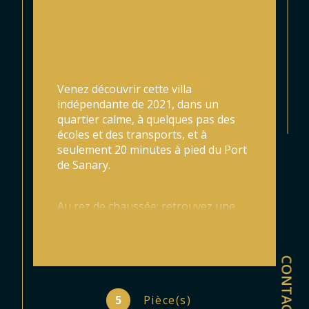
Venez découvrir cette villa 
indépendante de 2021, dans un 
quartier calme, à quelques pas des 
écoles et des transports, et à 
seulement 20 minutes à pied du Port 
de Sanary.
Au rez de chaussée; retrouvez une 
spacieuse pièce de vie lumineuse de 
45 m² avec une cuisine entièrement 
équipée. Une indispsensable suite 
CONTACT
parentale de plain-pied avec 
baignoire, douche et dressing vous 
garantira un confort maximal.
5
Pièce(s)