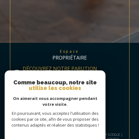
Espace
PROPRIÉTAIRE
DÉCOUVREZ NOTRE PARUTION
TRIMESTRIELLE
Comme beaucoup, notre site
utilise les cookies
On aimerait vous accompagner pendant
votre visite.
En poursuivant, vous acceptez l'utilisation des
cookies par ce site, afin de vous proposer des
contenus adaptés et réaliser des statistiques !
© 2026 | TOUS DROITS RÉSERVÉS | TRADUCTION POWERED BY GOOGLE |