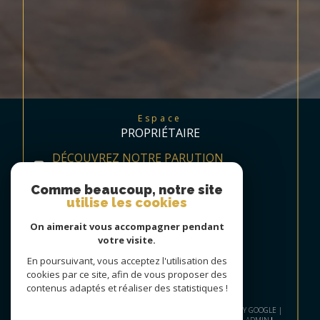
Espace
PROPRIÉTAIRE
DÉCOUVREZ NOTRE PARUTION
TRIMESTRIELLE
Comme beaucoup, notre site
utilise les cookies
On aimerait vous accompagner pendant
votre visite.
En poursuivant, vous acceptez l'utilisation des
cookies par ce site, afin de vous proposer des
contenus adaptés et réaliser des statistiques !
© 2026 | TOUS DROITS RÉSERVÉS | TRADUCTION POWERED BY GOOGLE |