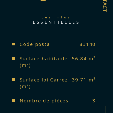
Résidence fermée.
Les infos
ESSENTIELLES
A voir absolument !
Caractéristiques
Valeurs
Code postal
83140
340000 euros TTC honoraires 
charge vendeur
Surface habitable
56,84 m²
(m²)
Classe énergie : D
Surface loi Carrez
39,71 m²
(m²)
Nombre de pièces
3