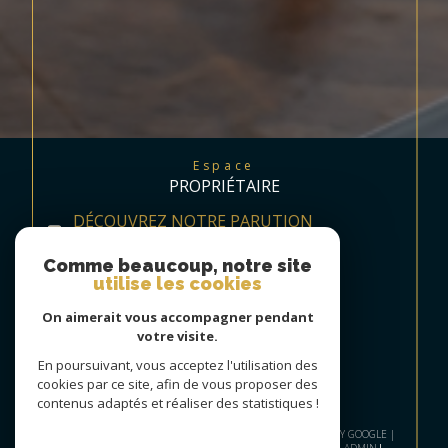
Espace
PROPRIÉTAIRE
DÉCOUVREZ NOTRE PARUTION
TRIMESTRIELLE
Comme beaucoup, notre site
utilise les cookies
On aimerait vous accompagner pendant
votre visite.
En poursuivant, vous acceptez l'utilisation des
cookies par ce site, afin de vous proposer des
contenus adaptés et réaliser des statistiques !
© 2026 | TOUS DROITS RÉSERVÉS | TRADUCTION POWERED BY GOOGLE |