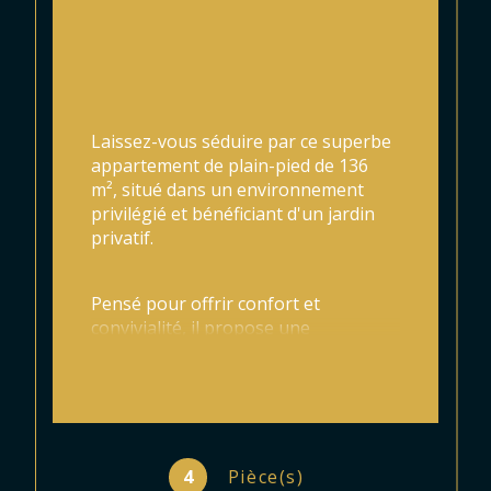
Laissez-vous séduire par ce superbe 
appartement de plain-pied de 136 
m², situé dans un environnement 
privilégié et bénéficiant d'un jardin 
privatif.
Pensé pour offrir confort et 
convivialité, il propose une 
magnifique pièce de vie de 60 m² 
baignée de lumière, avec une cuisine 
ouverte parfaitement intégrée à 
l'espace de réception.
4
Pièce(s)
L'espace nuit se compose de trois 