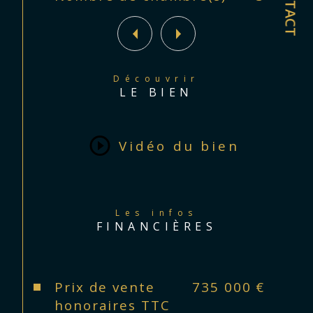
CONTACT
de vie calme et privilégié.
Une visite s'impose !
Découvrir
Les informations sur les risques 
LE BIEN
auxquels ce bien est exposé sont 
disponibles sur le site 
Géorisques
Vidéo du bien
Les infos
FINANCIÈRES
Prix de vente
735 000 €
honoraires TTC