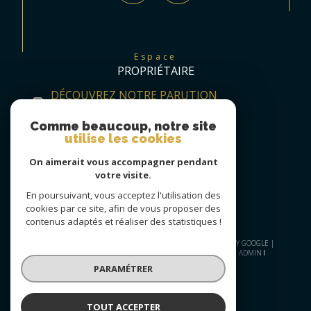
Espace
PROPRIÉTAIRE
DÉCOUVREZ NOTRE PARUTION
TRIMESTRIELLE
Comme beaucoup, notre site
utilise les cookies
On aimerait vous accompagner pendant
votre visite.
En poursuivant, vous acceptez l'utilisation des
cookies par ce site, afin de vous proposer des
contenus adaptés et réaliser des statistiques !
© 2026 | TOUS DROITS RÉSERVÉS | TRADUCTION POWERED BY GOOGLE |
PLAN DU SITE
NOS HONORAIRES
MENTIONS LÉGALES
ADMIN
NOS LIENS
POLITIQUE RGPD
COOKIES
PARAMÉTRER
TOUT ACCEPTER