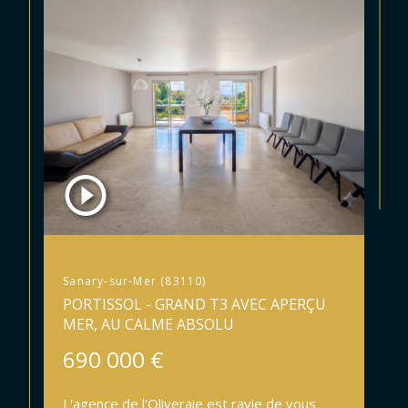
Sanary-sur-Mer (83110)
PORTISSOL - GRAND T3 AVEC APERÇU
MER, AU CALME ABSOLU
690 000 €
L'agence de l'Oliveraie est ravie de vous