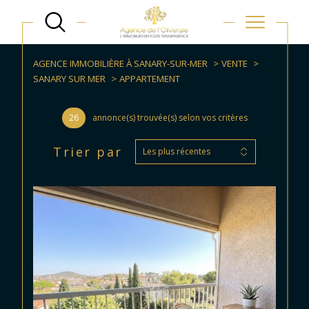
AGENCE IMMOBILIÈRE À SANARY-SUR-MER
VENTE
SANARY SUR MER
APPARTEMENT
26
annonce(s) trouvée(s) selon vos critères
Trier par
Les plus récentes