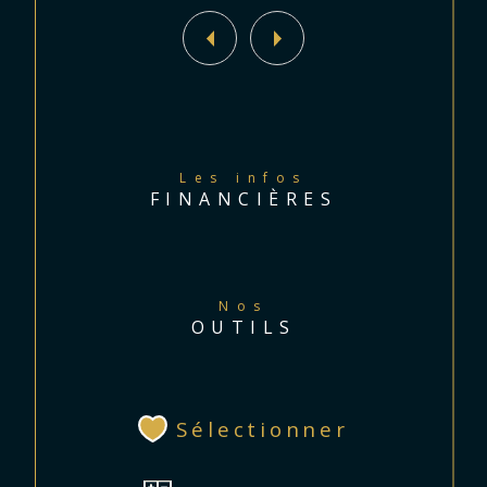
Les informations sur les risques 
auxquels ce bien est exposé ont 
disponibles sur le site Georisques 
:http//georisques-gouv.fr
Les infos
FINANCIÈRES
Nos
OUTILS
Sélectionner