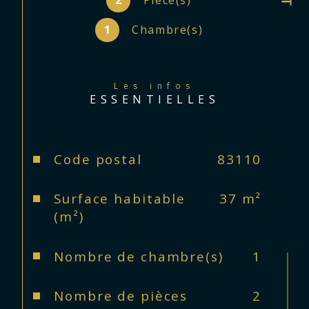
2
Pièce(s)
TERRASSE
 exposée S
UD VUE SUR 
JARDIN
1
Chambre(s)
PARKING PRIVATIF
 et 
CAVE
Les infos
ESSENTIELLES
RESIDENCE STANDING FERMEE
DPE : C
Caractéristiques
Valeurs
Code postal
83110
291 600 € honoraire charge 
Surface habitable
37 m²
vendeur
(m²)
Tél 04.94.150.151 du LUNDI au 
Nombre de chambre(s)
1
SAMEDI JOURS FERIES INCLUS et 
DIMANCHE SUR RDV
Nombre de pièces
2