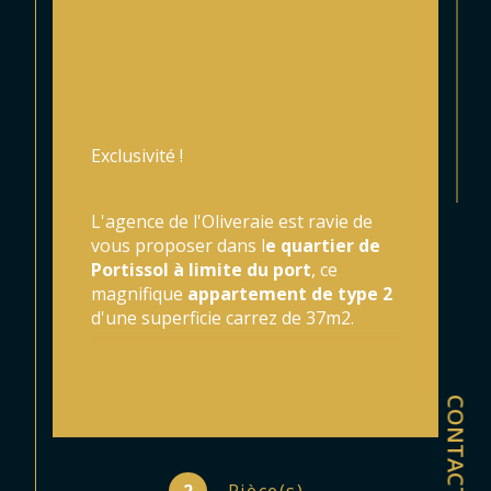
Exclusivité !
L'agence de l'Oliveraie est ravie de 
vous proposer dans l
e quartier de 
Portissol à limite du port
, ce 
magnifique 
appartement de type 2
d'une superficie carrez de 37m2.
Ce bien se compose d'un hall, un 
CONTACT
séjour avec cuisine US, une chambre, 
une salle d'eau, un wc.