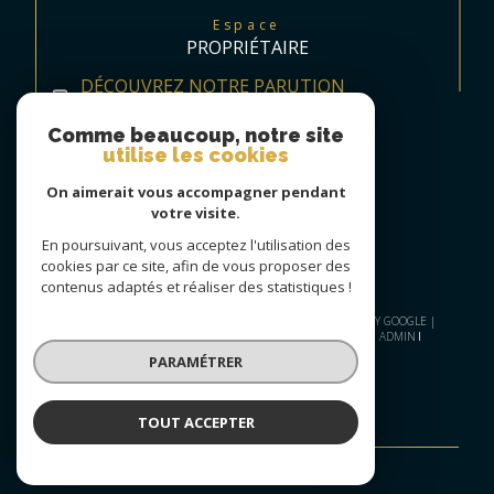
Espace
PROPRIÉTAIRE
DÉCOUVREZ NOTRE PARUTION
TRIMESTRIELLE
Comme beaucoup, notre site
utilise les cookies
On aimerait vous accompagner pendant
votre visite.
En poursuivant, vous acceptez l'utilisation des
cookies par ce site, afin de vous proposer des
contenus adaptés et réaliser des statistiques !
© 2026 | TOUS DROITS RÉSERVÉS | TRADUCTION POWERED BY GOOGLE |
PLAN DU SITE
NOS HONORAIRES
MENTIONS LÉGALES
ADMIN
NOS LIENS
POLITIQUE RGPD
COOKIES
PARAMÉTRER
TOUT ACCEPTER