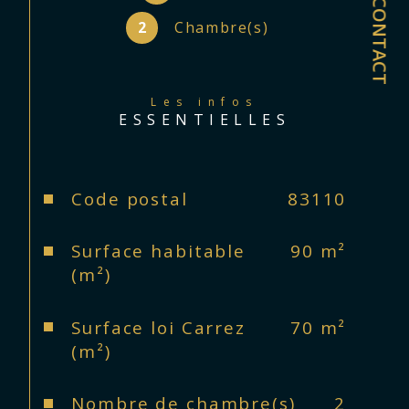
Profitez également du confort d'un 
CONTACT
garage en plein centre ville. N'hésitez 
2
Chambre(s)
pas à nous contactez pour des 
informations complémentaires, une 
visite s'impose. Classe énergie : B 
579.000 TTC Honoraires charge 
Les infos
ESSENTIELLES
vendeur 04.94.62.31.62. du LUNDI au 
SAMEDI JOURS FERIES INCLUS et 
DIMANCHE SUR RDV

Caractéristiques
Valeurs
Code postal
83110
Surface habitable
90 m²
(m²)
Surface loi Carrez
70 m²
(m²)
Nombre de chambre(s)
2