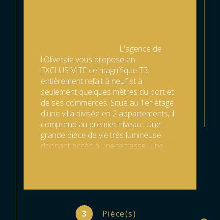
                                        L'agence de 
l'Oliveraie vous propose en 
EXCLUSIVITE ce magnifique T3 
entièrement refait à neuf et à 
seulement quelques mètres du port et 
de ses commerces. Situé au 1er étage 
d'une villa divisée en 2 appartements, il 
comprend au premier niveau : Une 
grande pièce de vie très lumineuse 
donnant accès à une terrasse. Une 
cuisine entièrement aménagée avec 
son arrière cuisine et son balcon. Pour 
le coin nuit, une suite parentale avec 
salle d'eau ainsi qu'une belle chambre 
à l'étage avec sa salle de bain 
comprenant de multiples rangements. 
3
Pièce(s)