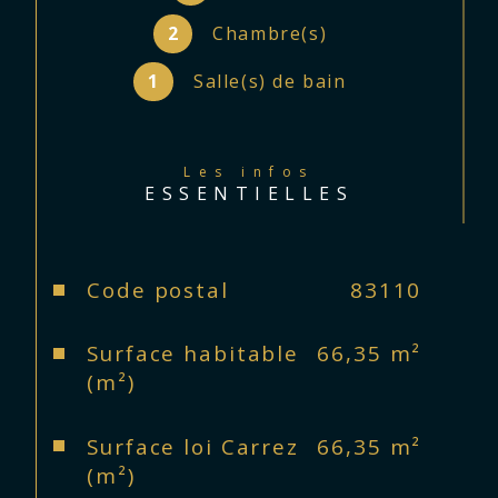
DPE : D

Les informations sur les risques 
2
Chambre(s)
auxquels ce bien est exposé sont 
disponibles sur le site du 
1
Salle(s) de bain
gouvernement: 
http://www.georisques.gouv.fr

Les infos
ESSENTIELLES
Caractéristiques
Valeurs
Code postal
83110
Surface habitable
66,35 m²
(m²)
Surface loi Carrez
66,35 m²
(m²)