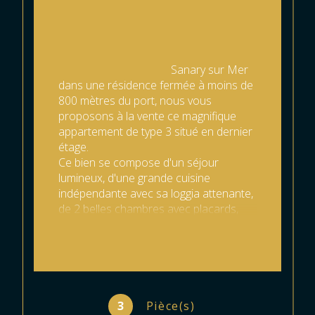
                                        Sanary sur Mer 
dans une résidence fermée à moins de 
800 mètres du port, nous vous 
proposons à la vente ce magnifique 
appartement de type 3 situé en dernier 
étage.

Ce bien se compose d'un séjour 
lumineux, d'une grande cuisine 
indépendante avec sa loggia attenante, 
de 2 belles chambres avec placards, 
d'un WC, d'une salle de bain et d'une 
terrasse.

Emplacement idéal, confort et 
tranquilité garantis.

329000 € 

TTC honoraires charge vendeur

3
Pièce(s)