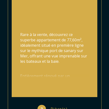
Rare à la vente, découvrez ce 
superbe appartement de 77,60m², 
idéalement situé en première ligne 
sur le mythique port de sanary sur 
Mer, offrant une vue imprenable sur 
les bateaux et la baie.
Entièrement rénové par un 
architecte, ce bien allié élégance 
contemporaine et charme 
méditerranéen.
L'appartement se compose d'une 