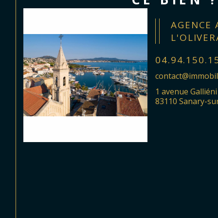
AGENCE 
L'OLIVER
04.94.150.1
contact@immobili
1 avenue Galliéni
83110 Sanary-su