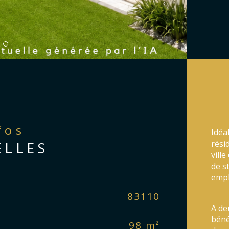
nfos
Idéa
rési
ELLES
vill
de s
empl
Caractér
83110
No
A de
béné
98 m²
No