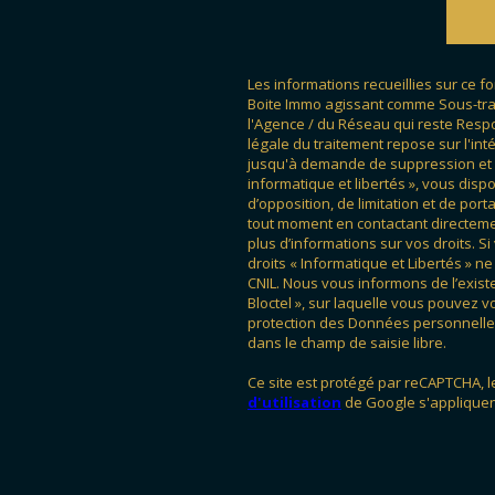
Les informations recueillies sur ce f
Boite Immo agissant comme Sous-trait
l'Agence / du Réseau qui reste Res
légale du traitement repose sur l'int
jusqu'à demande de suppression et s
informatique et libertés », vous dispo
d’opposition, de limitation et de po
tout moment en contactant directemen
plus d’informations sur vos droits. S
droits « Informatique et Libertés » 
CNIL. Nous vous informons de l’exist
Bloctel », sur laquelle vous pouvez vou
protection des Données personnelles
dans le champ de saisie libre.
Ce site est protégé par reCAPTCHA, 
d'utilisation
de Google s'appliquen