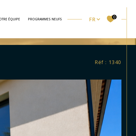
Langue
0
FR
OTRE ÉQUIPE
PROGRAMMES NEUFS
URS PROCHE CENTRE VILLE
ssionnel
Viager
Filtrer
Réf : 1340