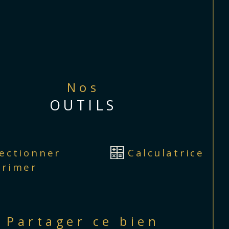
04.94.150.151 du LUNDI au SAMEDI JOURS 
IES INCLUS et DIMANCHE SUR RDV
informations sur les risques auxquels ce bien 
exposé sont disponibles sur le site Géorisques 
Nos
.georisques.gouv.fr
OUTILS
lectionner
Calculatrice
primer
Partager ce bien