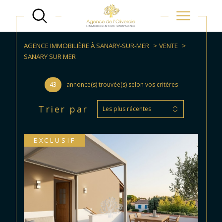
AGENCE IMMOBILIÈRE À SANARY-SUR-MER
VENTE
SANARY SUR MER
43
annonce(s) trouvée(s) selon vos critères
Trier par
Les plus récentes
EXCLUSIF