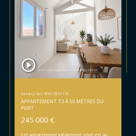
Sanary-sur-Mer (83110)
APPARTEMENT T3 À 50 MÈTRES DU
PORT
245 000 €
Cet appartement idéalement situé est au