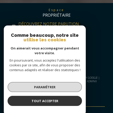
Espace
PROPRIÉTAIRE
DÉCOUVREZ NOTRE PARUTION
TRIMESTRIELLE
Comme beaucoup, notre site
utilise les cookies
On aimerait vous accompagner pendant
votre visite.
En poursuivant, vous acceptez l'utilisation des
cookies par ce site, afin de vous proposer des
contenus adaptés et réaliser des statistiques !
© 2026 | TOUS DROITS RÉSERVÉS | TRADUCTION POWERED BY GOOGLE |
PLAN DU SITE
NOS HONORAIRES
MENTIONS LÉGALES
ADMIN
NOS LIENS
POLITIQUE RGPD
COOKIES
PARAMÉTRER
TOUT ACCEPTER