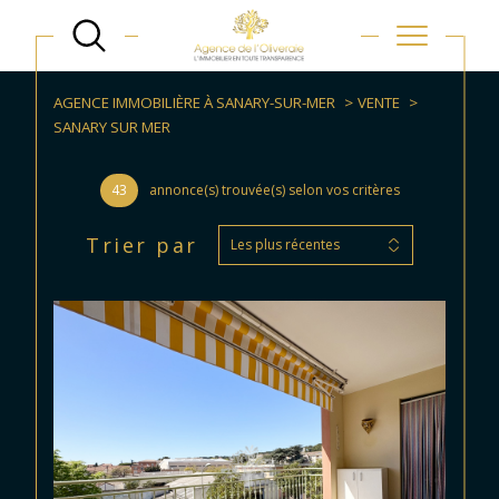
AGENCE IMMOBILIÈRE À SANARY-SUR-MER
VENTE
SANARY SUR MER
43
annonce(s) trouvée(s) selon vos critères
Trier par
Les plus récentes